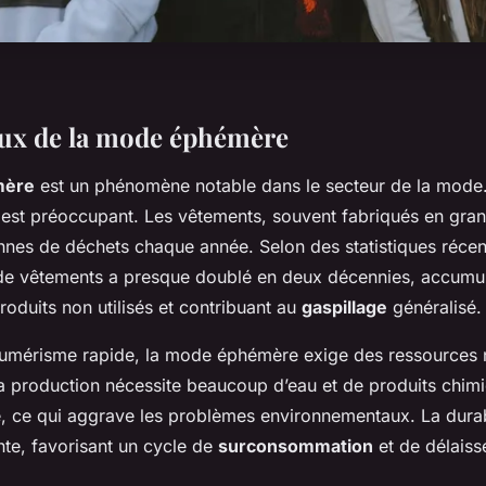
ieux de la mode éphémère
mère
est un phénomène notable dans le secteur de la mode.
 est préoccupant. Les vêtements, souvent fabriqués en gran
nnes de déchets chaque année. Selon des statistiques récent
e vêtements a presque doublé en deux décennies, accumu
oduits non utilisés et contribuant au
gaspillage
généralisé.
umérisme rapide, la mode éphémère exige des ressources n
 Sa production nécessite beaucoup d’eau et de produits chim
e, ce qui aggrave les problèmes environnementaux. La durabi
te, favorisant un cycle de
surconsommation
et de délaiss