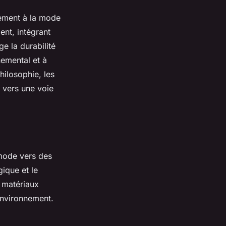
rement à la mode
ent, intégrant
e la durabilité
nemental et à
hilosophie, les
e vers une voie
 mode vers des
ique et le
s matériaux
environnement.