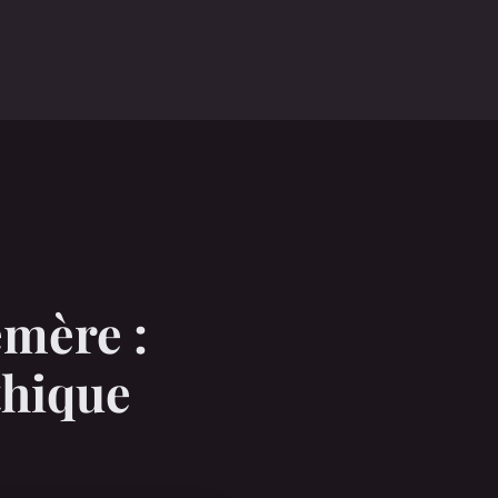
mère :
thique