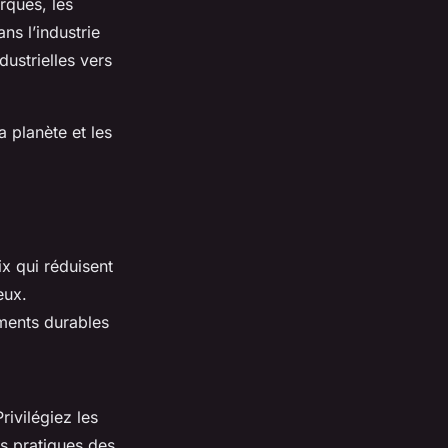
rques, les
s l’industrie
ustrielles vers
 planète et les
oix qui réduisent
eux.
ements durables
ivilégiez les
es pratiques des