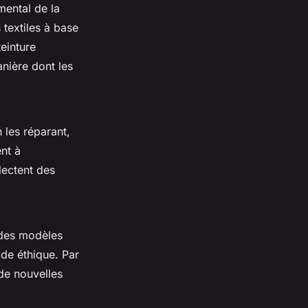
mental de la
 textiles à base
einture
nière dont les
 les réparant,
ent à
lectent des
 des modèles
ode éthique. Par
de nouvelles