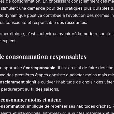
des de consommation. En choisissant consciemment ces ma
timulent une demande pour des pratiques plus durables dan
e dynamique positive contribue à l’évolution des normes ind
plus consciente et responsable des ressources.
mer éthique, c’est soutenir un avenir où la mode respecte la
 peuplent.
de consommation responsables
ne approche
écoresponsable
, il est crucial de faire des ch
L’une des premières étapes consiste à acheter moins mais mi
nsciemment
signifie cultiver l’habitude de choisir des vêt
i perdureront au fil des saisons.
r consommer moins et mieux
onsommation
implique de repenser ses habitudes d’achat. Pr
lents et intemporels. Informez-vous sur les matériaux et l