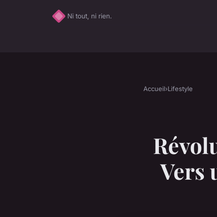
Ni tout, ni rien.
Accueil
›
Lifestyle
Révol
Vers 