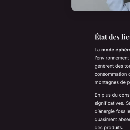
État des l
La
mode éphé
l’environnement
génèrent des to
consommation d
montagnes de pr
En plus du cons
significatives.
d’énergie fossil
quasiment absen
des produits.