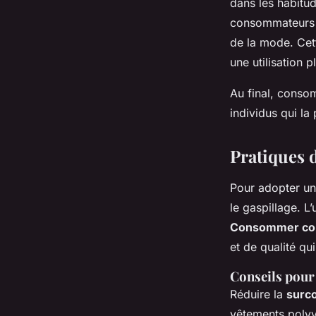
dans les habitu
consommateurs s
de la mode. Cett
une utilisation 
Au final, consom
individus qui la
Pratiques 
Pour adopter u
le gaspillage. 
Consommer co
et de qualité qu
Conseils pou
Réduire la
surc
vêtements polyva