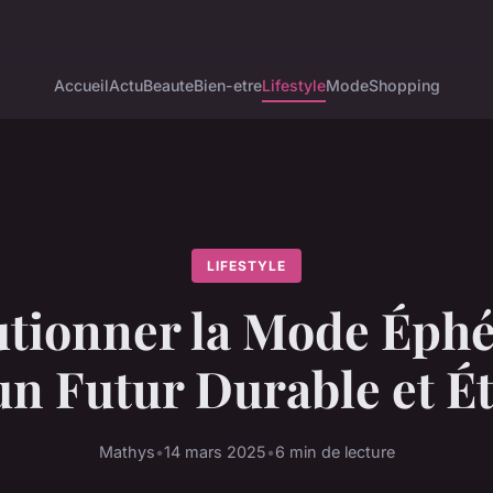
Accueil
Actu
Beaute
Bien-etre
Lifestyle
Mode
Shopping
LIFESTYLE
utionner la Mode Éphé
un Futur Durable et É
Mathys
•
14 mars 2025
•
6 min de lecture