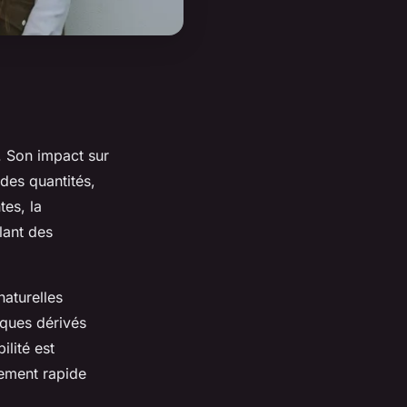
 Son impact sur
des quantités,
es, la
lant des
aturelles
iques dérivés
lité est
ement rapide