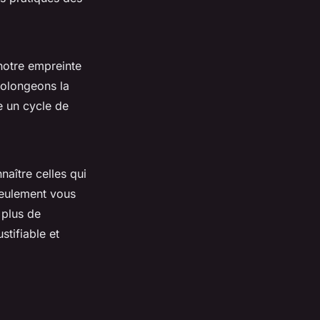
 notre empreinte
rolongeons la
e un cycle de
aître celles qui
 seulement vous
 plus de
stifiable et