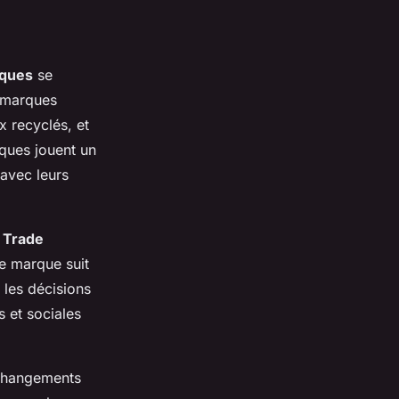
iques
se
s marques
x recyclés, et
iques jouent un
 avec leurs
r Trade
e marque suit
 les décisions
 et sociales
s changements