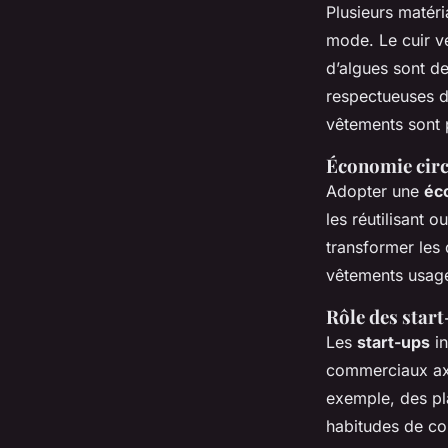
Plusieurs matéri
mode. Le cuir vé
d’algues sont d
respectueuses d
vêtements sont 
Économie circ
Adopter une
éc
les réutilisant 
transformer les
vêtements usagé
Rôle des start
Les
start-ups
in
commerciaux axés
exemple, des pl
habitudes de c