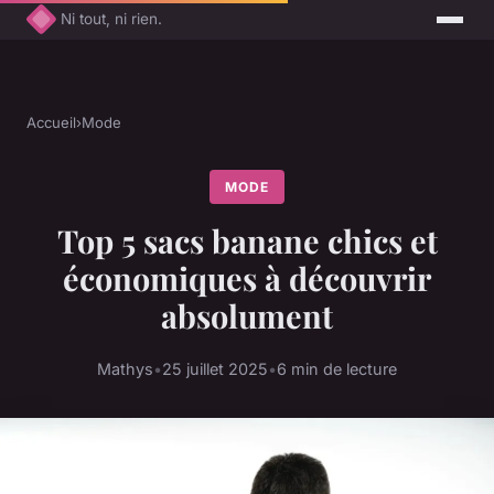
Ni tout, ni rien.
Accueil
›
Mode
MODE
Top 5 sacs banane chics et
économiques à découvrir
absolument
Mathys
•
25 juillet 2025
•
6 min de lecture